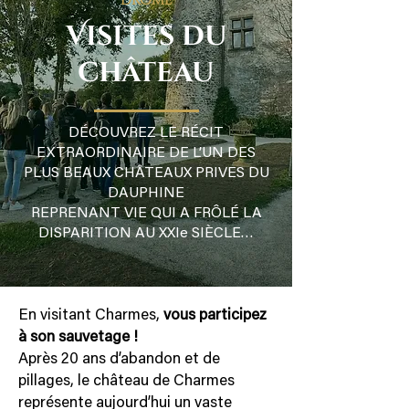
Visites du
château
DÉCOUVREZ LE RÉCIT
EXTRAORDINAIRE DE L’UN DES
PLUS BEAUX CHÂTEAUX PRIVES DU
DAUPHINE
REPRENANT VIE QUI A FRÔLÉ LA
DISPARITION AU XXIe SIÈCLE…
En visitant Charmes,
vous participez
à son sauvetage !
Après 20 ans d’abandon et de
pillages, le château de Charmes
représente aujourd’hui un vaste