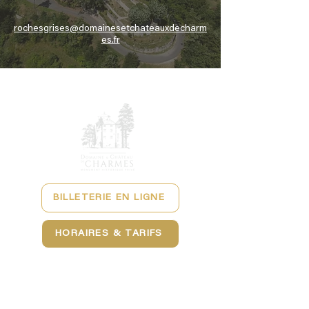
rochesgrises@domainesetchateauxdecharm
es.fr
BILLETERIE EN LIGNE
HORAIRES & TARIFS
NOUS CONTACTER